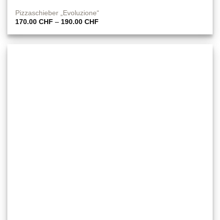
Pizzaschieber „Evoluzione“
Preisspanne:
170.00
CHF
–
190.00
CHF
170.00 CHF
bis
190.00 CHF