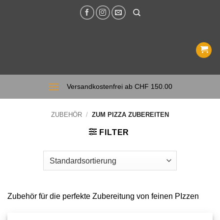
Zum
Inhalt
springen
Versandkostenfrei ab CHF 150.00
ZUBEHÖR
/
ZUM PIZZA ZUBEREITEN
FILTER
Zubehör für die perfekte Zubereitung von feinen PIzzen