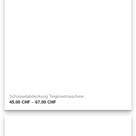
Schüsselabdeckung Teigknetmaschine
Preisspanne:
45.00
CHF
–
67.00
CHF
45.00 CHF
bis
67.00 CHF