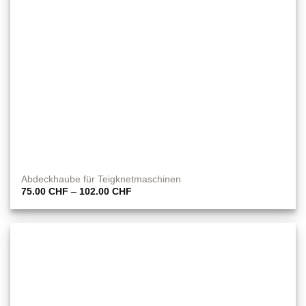
Abdeckhaube für Teigknetmaschinen
Preisspanne:
75.00
CHF
–
102.00
CHF
75.00 CHF
bis
102.00 CHF