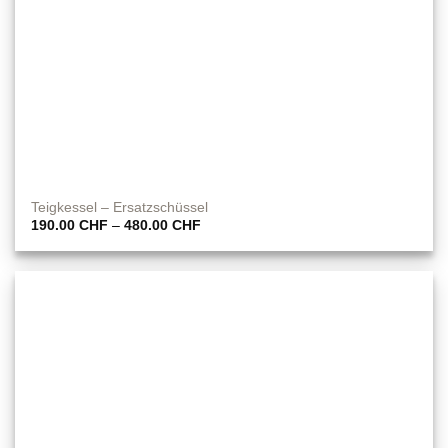
Teigkessel – Ersatzschüssel
Preisspanne:
190.00
CHF
–
480.00
CHF
190.00 CHF
bis
480.00 CHF