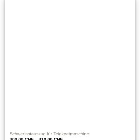
Schwerlastauszug für Teigknetmaschine
Preisspanne:
400.00
CHF
–
410.00
CHF