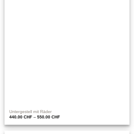
Untergestell mit Räder
Preisspanne:
440.00
CHF
–
550.00
CHF
440.00 CHF
bis
550.00 CHF