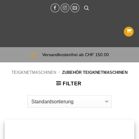
Zum
Inhalt
springen
Versandkostenfrei ab CHF 150.00
TEIGKNETMASCHINEN
/
ZUBEHÖR TEIGKNETMASCHINEN
FILTER