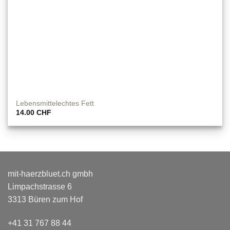
Lebensmittelechtes Fett
14.00
CHF
mit-haerzbluet.ch gmbh
Limpachstrasse 6
3313 Büren zum Hof
+41 31 767 88 44