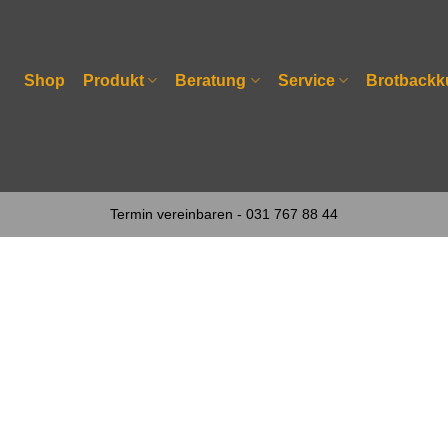
Shop
Produkt
Beratung
Service
Brotbackk
Termin vereinbaren - 031 767 88 44