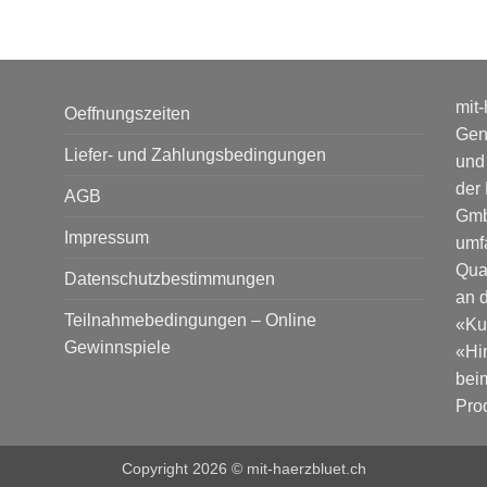
mit-
Oeffnungszeiten
Gen
Liefer- und Zahlungsbedingungen
und
der
AGB
Gmb
Impressum
umf
Qual
Datenschutzbestimmungen
an 
Teilnahmebedingungen – Online
«Kun
Gewinnspiele
«Hi
bei
Pro
Copyright 2026 © mit-haerzbluet.ch