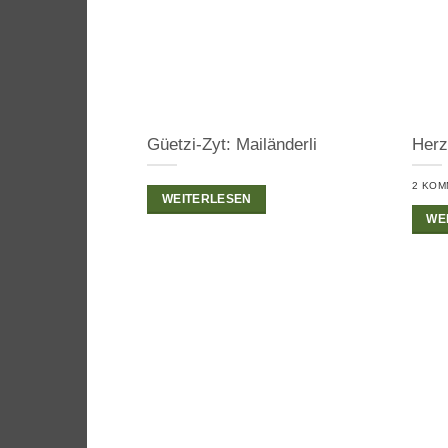
Güetzi-Zyt: Mailänderli
Herz
2 KOM
WEITERLESEN
WE