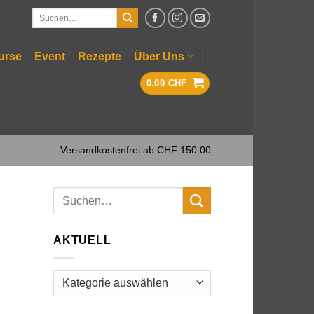
Suchen
nach:
urse
Event
Rezepte
Über Uns
0.00
CHF
Versandkostenfrei ab CHF 150.00
AKTUELL
Aktuell