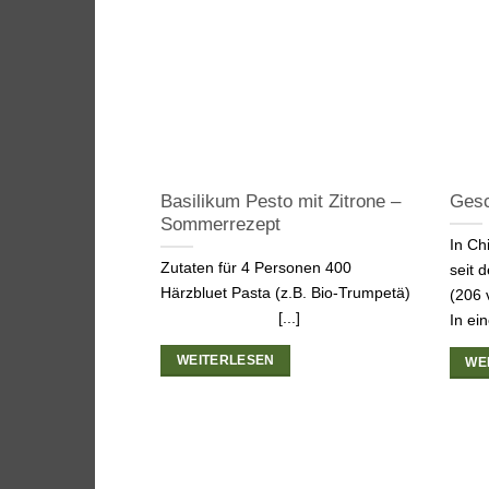
Basilikum Pesto mit Zitrone –
Gesc
Sommerrezept
In Ch
Zutaten für 4 Personen 400
seit 
Härzbluet Pasta (z.B. Bio-Trumpetä)
(206 
[...]
In ein
WEITERLESEN
WE