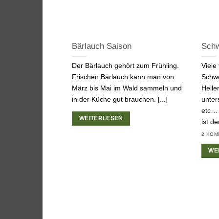
Bärlauch Saison
Schw
Der Bärlauch gehört zum Frühling.
Viele
Frischen Bärlauch kann man von
Schwe
März bis Mai im Wald sammeln und
Helle
in der Küche gut brauchen. [...]
unter
etc…
WEITERLESEN
ist der
2 KOM
WE