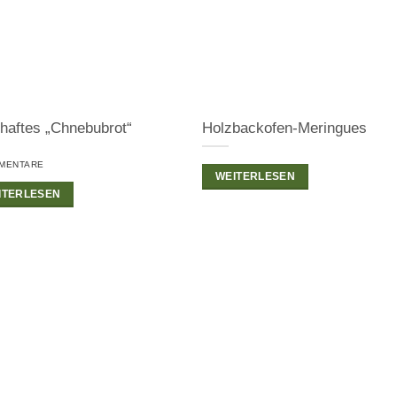
haftes „Chnebubrot“
Holzbackofen-Meringues
MENTARE
WEITERLESEN
ITERLESEN