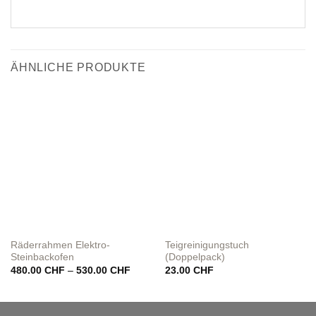
ÄHNLICHE PRODUKTE
Räderrahmen Elektro-
Teigreinigungstuch
Steinbackofen
(Doppelpack)
Preisspanne:
480.00
CHF
–
530.00
CHF
23.00
CHF
480.00 CHF
bis
530.00 CHF