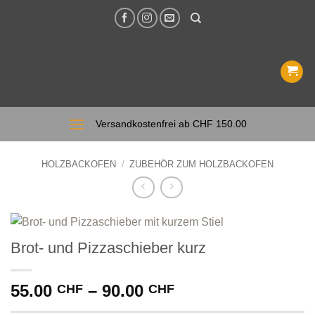
Zum
Inhalt
springen
Versandkostenfrei ab CHF 150.00
HOLZBACKOFEN
/
ZUBEHÖR ZUM HOLZBACKOFEN
Brot- und Pizzaschieber kurz
Preisspanne:
55.00
–
90.00
CHF
CHF
55.00 CHF