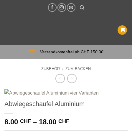
Zum
Inhalt
springen
Versandkostenfrei ab CHF 150.00
ZUBEHÖR
/
ZUM BACKEN
Abwiegeschaufel Aluminium
Preisspanne:
8.00
–
18.00
CHF
CHF
8.00 CHF