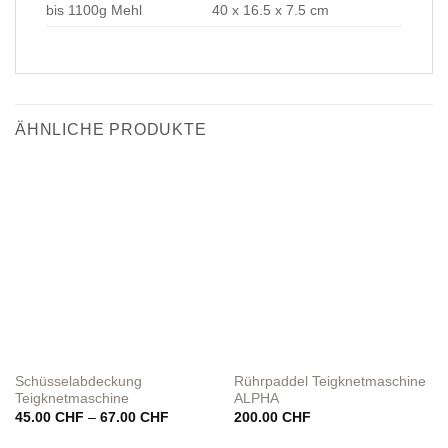
bis 1100g Mehl
40 x 16.5 x 7.5 cm
ÄHNLICHE PRODUKTE
Schüsselabdeckung
Rührpaddel Teigknetmaschine
Teigknetmaschine
ALPHA
Preisspanne:
45.00
CHF
–
67.00
CHF
200.00
CHF
45.00 CHF
bis