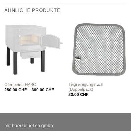
ÄHNLICHE PRODUKTE
Teigreinigungstuch
Ofenbeine HABO
(Doppelpack)
Preisspanne:
280.00
CHF
–
300.00
CHF
280.00 CHF
23.00
CHF
bis
300.00 CHF
mit-haerzbluet.ch gmbh