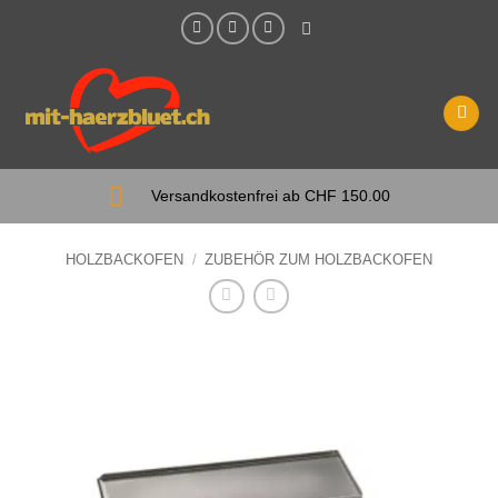
Zum
Inhalt
springen
Versandkostenfrei ab CHF 150.00
HOLZBACKOFEN
/
ZUBEHÖR ZUM HOLZBACKOFEN