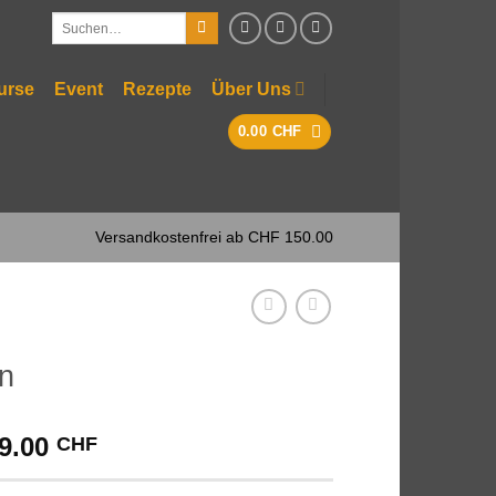
Suchen
nach:
urse
Event
Rezepte
Über Uns
0.00
CHF
Versandkostenfrei ab CHF 150.00
n
Preisspanne:
9.00
CHF
4.00 CHF