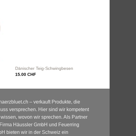
Dänischer Teig-Schwingbesen
Teigschaber
ne:
15.00
CHF
1.00
CHF
–
3.00
CH
F
F
haerzbluet.ch – verkauft Produkte, die
uss versprechen. Hier sind wir kompetent
 wissen, wovon wir sprechen. Als Partner
 Firma Häussler GmbH und Feuerring
H bieten wir in der Schweiz ein