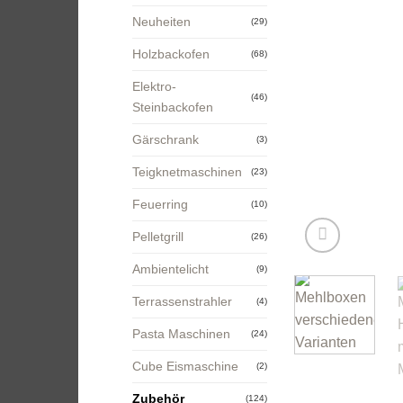
Neuheiten
(29)
Holzbackofen
(68)
Elektro-
(46)
Steinbackofen
Gärschrank
(3)
Teigknetmaschinen
(23)
Feuerring
(10)
Pelletgrill
(26)
Ambientelicht
(9)
Terrassenstrahler
(4)
Pasta Maschinen
(24)
Cube Eismaschine
(2)
Zubehör
(124)