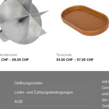
brotdrücker
Tonschale
Preisspanne:
Preisspan
0
CHF
–
69.00
CHF
34.00
CHF
–
57.00
CHF
34.00 CHF
34.00 CH
bis
bis
69.00 CHF
57.00 CH
mit-
Oeffnungszeiten
Gen
Liefer- und Zahlungsbedingungen
und
der
AGB
Gmb