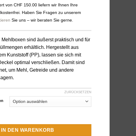
bis
rt von CHF 150.00 liefern wir Ihnen Ihre
9.00 CHF
dkostenfrei. Haben Sie Fragen zu unserem
tieren
Sie uns – wir beraten Sie gerne.
 Mehlboxen sind äußerst praktisch und für
llmengen erhältlich. Hergestellt aus
em Kunststoff (PP), lassen sie sich mit
Deckel optimal verschließen. Damit sind
gnet, um Mehl, Getreide und andere
lagern.
ZURÜCKSETZEN
en
e
IN DEN WARENKORB