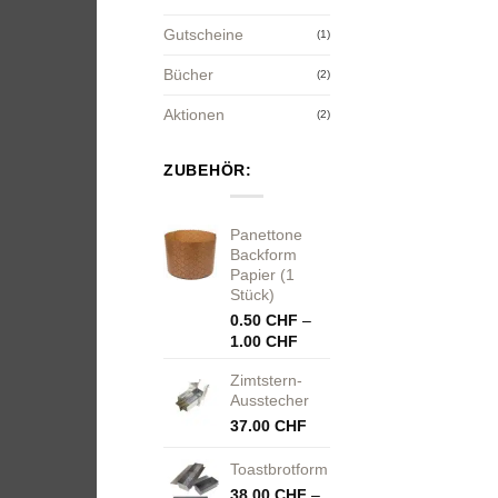
Gutscheine
(1)
Bücher
(2)
Aktionen
(2)
ZUBEHÖR:
Panettone
Backform
Papier (1
Stück)
0.50
CHF
–
Preisspanne:
1.00
CHF
0.50 CHF
Zimtstern-
bis
Ausstecher
1.00 CHF
37.00
CHF
Toastbrotform
38.00
CHF
–