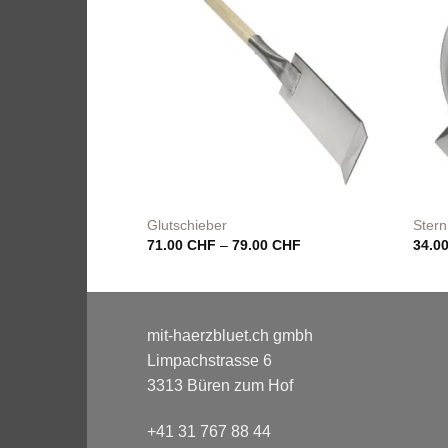
Glutschieber
Stern
Preisspanne:
71.00
CHF
–
79.00
CHF
34.0
71.00 CHF
bis
79.00 CHF
mit-haerzbluet.ch gmbh
Limpachstrasse 6
3313 Büren zum Hof
+41 31 767 88 44