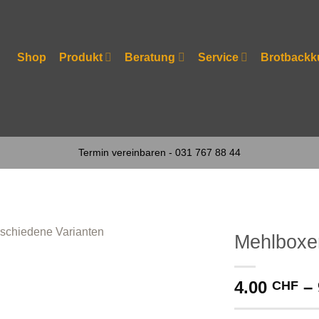
Shop
Produkt
Beratung
Service
Brotbackk
Termin vereinbaren - 031 767 88 44
Mehlboxe
4.00
–
CHF